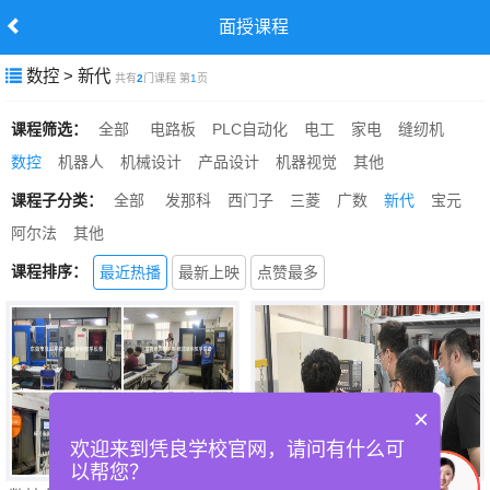
面授课程
数控 > 新代
共有
2
门课程 第
1
页
课程筛选：
全部
电路板
PLC自动化
电工
家电
缝纫机
数控
机器人
机械设计
产品设计
机器视觉
其他
课程子分类：
全部
发那科
西门子
三菱
广数
新代
宝元
阿尔法
其他
课程排序：
最近热播
最新上映
点赞最多
×
欢迎来到凭良学校官网，请问有什么可
以帮您？