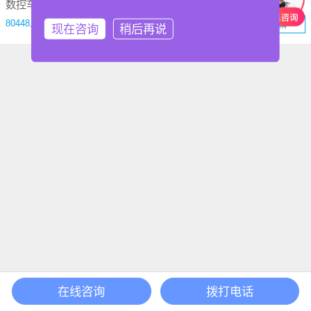
数控车床/铣床操作编程培训（三菱、西门子、发那科、新代）
数控机床维修、接线、调试培训（发那科、西门子、三菱、广数、新代、宝元、阿尔法等数控机床）
80448人学习
70848人学习
查看详情
查看详情
现在咨询
稍后再说
在线咨询
拨打电话
首页
课程
搜索
登录