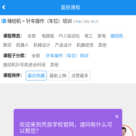
面授课程
缝纫机 > 针车操作（车位）培训
共有
0
门课程 第
1
页
课程筛选：
全部
电路板
PLC自动化
电工
家电
缝纫机
数控
机器人
机械设计
产品设计
机器视觉
其他
课程子分类：
全部
针车操作（车位）培训
缝纫机针车机修全科班
其他
课程排序：
最近热播
最新上映
点赞最多
×
欢迎来到凭良学校官网，请问有什么可
以帮您？