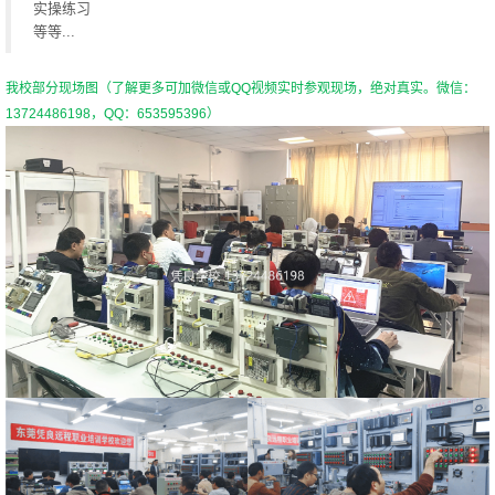
实操练习
等等...
我校部分现场图（了解更多可加微信或
QQ视频实时参观现场，绝对真实。微信：
13724486198，QQ：653595396）