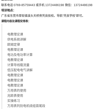
联系电话 0769-85759443 或手机 13724486198
微信：
13724486198
培训地点：
广东省东莞市厚街镇溪头天桥旁凭良技校。导航“凭良学校”即可。
课程
内容及课程安排表
：
电教理论课
供电系统讲解
欧姆定律
电教理论课
电功及电功率计算
电教理论课
计算导线载流量
低压配电电气讲解
电教理论课
电教理论课
电教理论课
万用表的使用
兆欧表使用
实操练习
万用表判别电机绕组首尾段