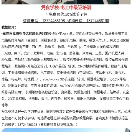
凭良学校
-
电工中级证培训
可免费预约现场试听了解
咨询电话：
13724486198 咨询微信：13724486198
我校简介：
“
东莞市厚街凭良远程职业培训学校
”创办于2000年，我们心怀爱与责任，教学专业有工业
电路板维修培训（变频器、伺服驱动器、缝纫机电控、数控、机器人等..）、PLC自动化编
程与应用培训(三菱、西门子、欧姆龙、信捷、台达等..)、工业机器人操作编程培训
（ABB、库卡、安川、发那科、电装、雅马哈、爱普生、众为兴、三菱、国产机器人共十
种品牌。四轴和六轴的机器人都有教学）、数控机床维修接线调试培训、数控车床操作编
程培训、数控机床升级改造培训、UG产品设计培训、CNC电脑锣操作编程、数控车床培
训、工业缝纫机维修培训、电工培训、家电维修培训（空调制冷、液晶电视机、洗衣机、
冰箱、电磁炉、电饭锅...）、solid works 3D机械设计培训、机器视觉培训、办公软件培
训、制图设计培训、平面设计软件培训、AUTOCAD制图培训等课程。同时经营“凭良机电
维修有限公司”，长期维修各类数控设备、变频器、伺服驱动器、伺服电机、贴片机、真空
泵、2D工业相机、扫描抢、板卡、内存条、触摸屏、机器人示教器、发那科加工中心主轴
等等..
报名多项课程一起学习更优惠...同时我校部分课程有开设远程学习班和视频教程出售，如地
区较远不方便来校学习，可选择远程班学习或购买视频教程自学。咨询更多请加我校招生
老师微信：13724486198（支持视频参观我校现场。）