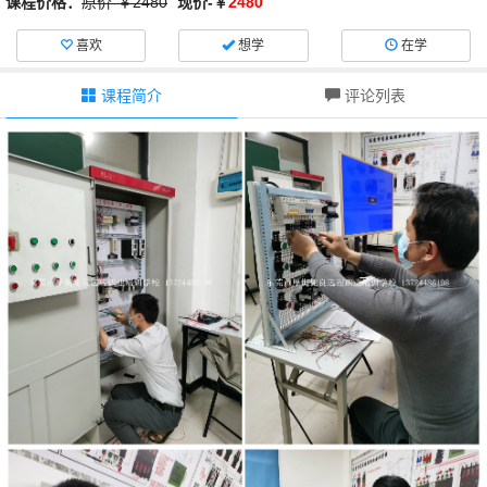
课程价格：
原价-￥2480
现价-￥
2480
喜欢
想学
在学
课程简介
评论列表