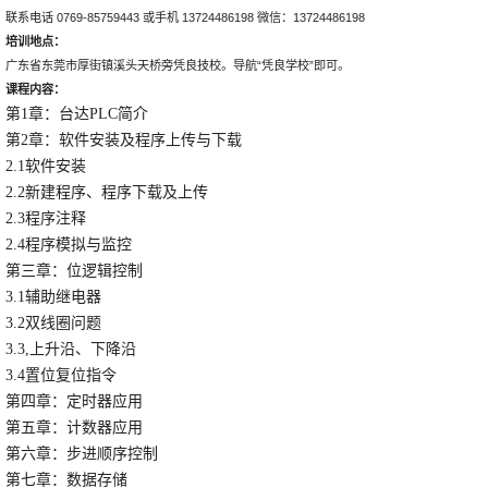
联系电话 0769-85759443 或手机 13724486198 微信：13724486198
培训地点：
广东省东莞市厚街镇溪头天桥旁凭良技校。导航“凭良学校”即可。
课程
内容
：
第1章：台达PLC简介
第2章：软件安装及程序上传与下载
2.1软件安装
2.2新建程序、程序下载及上传
2.3程序注释
2.4程序模拟与监控
第三章：位逻辑控制
3.1辅助继电器
3.2双线圈问题
3.3,上升沿、下降沿
3.4置位复位指令
第四章：定时器应用
第五章：计数器应用
第六章：步进顺序控制
第七章：数据存储