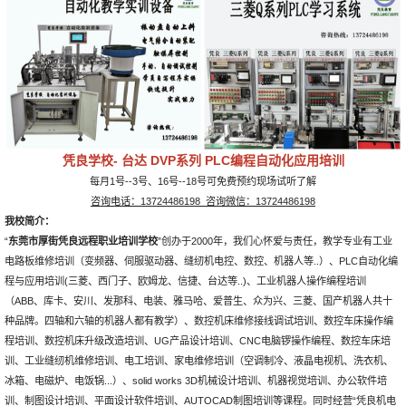
凭良学校- 台达 DVP系列 PLC编程自动化应用培训
每月1号--3号、16号--18号可免费预约现场试听了解
咨询电话：
13724486198 咨询微信：13724486198
我校简介：
“
东莞市厚街凭良远程职业培训学校
”创办于2000年，我们心怀爱与责任，教学专业有工业
电路板维修培训（变频器、伺服驱动器、缝纫机电控、数控、机器人等..）、PLC自动化编
程与应用培训(三菱、西门子、欧姆龙、信捷、台达等..)、工业机器人操作编程培训
（ABB、库卡、安川、发那科、电装、雅马哈、爱普生、众为兴、三菱、国产机器人共十
种品牌。四轴和六轴的机器人都有教学）、数控机床维修接线调试培训、数控车床操作编
程培训、数控机床升级改造培训、UG产品设计培训、CNC电脑锣操作编程、数控车床培
训、工业缝纫机维修培训、电工培训、家电维修培训（空调制冷、液晶电视机、洗衣机、
冰箱、电磁炉、电饭锅...）、solid works 3D机械设计培训、机器视觉培训、办公软件培
训、制图设计培训、平面设计软件培训、AUTOCAD制图培训等课程。同时经营“凭良机电