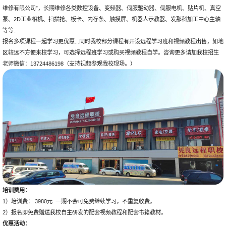
维修有限公司”，长期维修各类数控设备、变频器、伺服驱动器、伺服电机、贴片机、真空
泵、2D工业相机、扫描抢、板卡、内存条、触摸屏、机器人示教器、发那科加工中心主轴
等等..
报名多项课程一起学习更优惠...同时我校部分课程有开设远程学习班和视频教程出售，如地
区较远不方便来校学习，可选择远程班学习或购买视频教程自学。咨询更多请加我校招生
老师微信：13724486198（支持视频参观我校现场。）
培训费用：
1）培训费： 3980元 一期不会可免费继续学习，不重复收费。
2）报名即免费赠送我校自主研发的配套视频教程和配套书籍教材。
优惠活动：