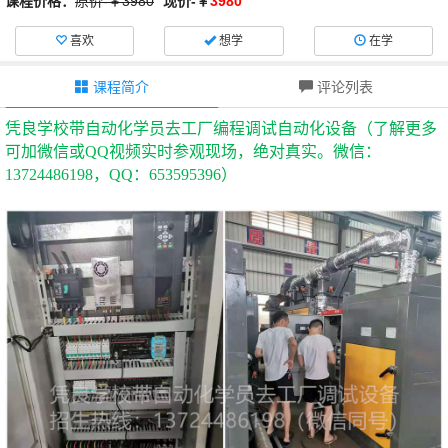
课程价格：
原价-￥3980
现价-￥
3980
喜欢
想学
在学
课程简介
评论列表
凭良学校带自动化学员去工厂编程调试自动化设备（了解更多
可加微信或
QQ视频实时参观现场，绝对真实。微信：
13724486198，QQ：653595396）