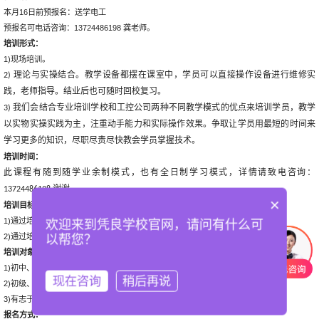
本月16日前预报名：送学电工
预报名可电话咨询：13724486198 龚老师。
培训形式：
1)现场培训。
理论与实操结合。教学设备都摆在课室中，学员可以直接操作设备进行维修实
2)
践，老师指导。结业后也可随时回校复习。
我们会结合专业培训学校和工控公司两种不同教学模式的优点来培训学员，教学
3)
以实物实操实践为主，注重动手能力和实际操作效果。争取让学员用最短的时间来
学习更多的知识，尽职尽责尽快教会学员掌握技术。
培训
时间
：
此课程有随到随学业余制模式，也有全日制学习模式，详情请致电咨询：
谢谢。
13724486198
×
培训目标：
1)通过培训能实际上手做项目
欢迎来到凭良学校官网，请问有什么可
2)通过培训能直接从事PLC编程设计工作
以帮您？
培训对象
：
1)初中、高中、中专、大专、本科等各种学历毕业生
现在咨询
稍后再说
2)初级、中级、高级电工
3)有志于从事电气自动化方面工作的人员等等。
报名方式：